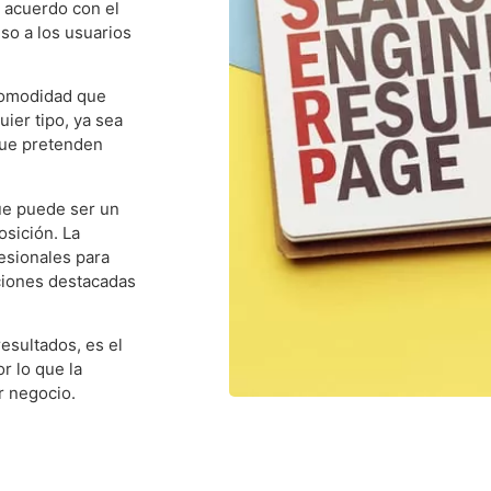
 acuerdo con el
eso a los usuarios
 comodidad que
ier tipo, ya sea
que pretenden
ue puede ser un
osición. La
esionales para
ciones destacadas
resultados, es el
or lo que la
r negocio.