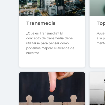
Transmedia
Top
¿Qué es Transmedia? El
¿Qué 
concepto de transmedia debe
a la 
utilizarse para pensar cómo
ment
podemos mejorar el alcance de
nuestros