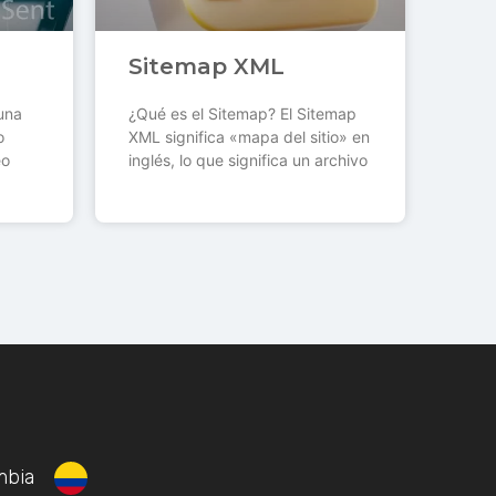
Sitemap XML
una
¿Qué es el Sitemap? El Sitemap
o
XML significa «mapa del sitio» en
eo
inglés, lo que significa un archivo
mbia