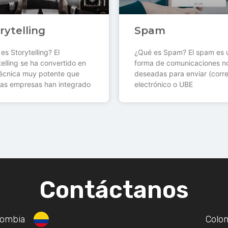
rytelling
Spam
es Storytelling? El
¿Qué es Spam? El spam es 
telling se ha convertido en
forma de comunicaciones n
écnica muy potente que
deseadas para enviar (corr
as empresas han integrado
electrónico o UBE
Contáctanos
lombia
Colo