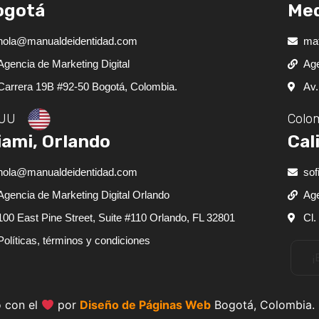
ogotá
Med
hola@manualdeidentidad.com
ma
Agencia de Marketing Digital
Age
Carrera 19B #92-50 Bogotá, Colombia.
Av.
UU
Colo
ami, Orlando
Cal
hola@manualdeidentidad.com
sof
Agencia de Marketing Digital Orlando
Age
100 East Pine Street, Suite #110 Orlando, FL 32801
Cl.
Políticas, términos y condiciones
¡
 con el
por
Diseño de Páginas Web
Bogotá, Colombia.